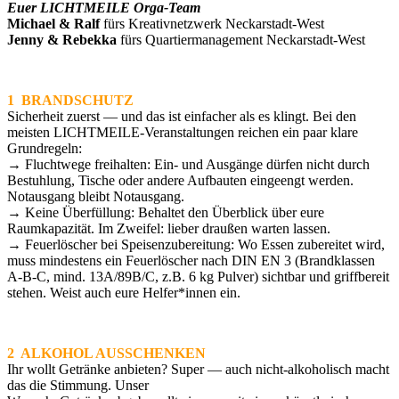
Euer LICHTMEILE Orga-Team
Michael & Ralf
fürs Kreativnetzwerk Neckarstadt-West
Jenny & Rebekka
fürs Quartiermanagement Neckarstadt-West
1 BRANDSCHUTZ
Sicherheit zuerst — und das ist einfacher als es klingt. Bei den
meisten LICHTMEILE-Veranstaltungen reichen ein paar klare
Grundregeln:
→ Fluchtwege freihalten: Ein- und Ausgänge dürfen nicht durch
Bestuhlung, Tische oder andere Aufbauten eingeengt werden.
Notausgang bleibt Notausgang.
→ Keine Überfüllung: Behaltet den Überblick über eure
Raumkapazität. Im Zweifel: lieber draußen warten lassen.
→ Feuerlöscher bei Speisenzubereitung: Wo Essen zubereitet wird,
muss mindestens ein Feuerlöscher nach DIN EN 3 (Brandklassen
A-B-C, mind. 13A/89B/C, z.B. 6 kg Pulver) sichtbar und griffbereit
stehen. Weist auch eure Helfer*innen ein.
2 ALKOHOL AUSSCHENKEN
Ihr wollt Getränke anbieten? Super — auch nicht-alkoholisch macht
das die Stimmung. Unser