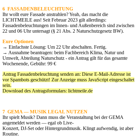
6 FASSADENBELEUCHTUNG
Ihr wollt eure Fassade anstrahlen? Yeah, das macht die
LICHTMEILE aus! Seit Februar 2023 gilt allerdings:
Fassadenbeleuchtungen im Innen- und Außenbereich sind zwischen
22 und 06 Uhr untersagt (§ 21 Abs. 2 Naturschutzgesetz BW).
Eure Optionen
→ Einfachste Lösung: Um 22 Uhr abschalten. Fertig.
→ Ausnahme beantragen: beim Fachbereich Klima, Natur und
Umwelt, Abteilung Naturschutz - ein Antrag gilt für das gesamte
Wochenende, Gebühr: 99 €
Antrag Fassadenbeleuchtung senden an:
Diese E-Mail-Adresse ist
vor Spambots geschützt! Zur Anzeige muss JavaScript eingeschaltet
sein.
Download des Antragsformulars: lichtmeile.de
7 GEMA — MUSIK LEGAL NUTZEN
Ihr spielt Musik? Dann muss die Veranstaltung bei der GEMA
angemeldet werden — egal ob Live-
Konzert, DJ-Set oder Hintergrundmusik. Klingt aufwendig, ist aber
Routine.