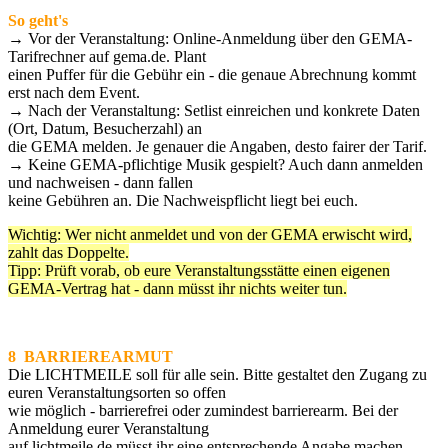
So geht's
→ Vor der Veranstaltung: Online-Anmeldung über den GEMA-
Tarifrechner auf gema.de. Plant
einen Puffer für die Gebühr ein - die genaue Abrechnung kommt
erst nach dem Event.
→ Nach der Veranstaltung: Setlist einreichen und konkrete Daten
(Ort, Datum, Besucherzahl) an
die GEMA melden. Je genauer die Angaben, desto fairer der Tarif.
→ Keine GEMA-pflichtige Musik gespielt? Auch dann anmelden
und nachweisen - dann fallen
keine Gebühren an. Die Nachweispflicht liegt bei euch.
Wichtig: Wer nicht anmeldet und von der GEMA erwischt wird,
zahlt das Doppelte.
Tipp: Prüft vorab, ob eure Veranstaltungsstätte einen eigenen
GEMA-Vertrag hat -
dann müsst ihr nichts weiter tun.
8 BARRIEREARMUT
Die LICHTMEILE soll für alle sein. Bitte gestaltet den Zugang zu
euren Veranstaltungsorten so offen
wie möglich - barrierefrei oder zumindest barrierearm. Bei der
Anmeldung eurer Veranstaltung
auf lichtmeile.de müsst ihr eine entsprechende Angabe machen,