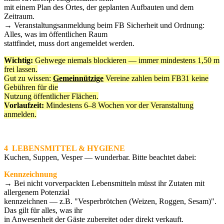
mit einem Plan des Ortes, der geplanten Aufbauten und dem
Zeitraum.
→ Veranstaltungsanmeldung beim FB Sicherheit und Ordnung:
Alles, was im öffentlichen Raum
stattfindet, muss dort angemeldet werden.
Wichtig:
Gehwege niemals blockieren — immer mindestens 1,50 m
frei lassen.
Gut zu wissen:
Gemeinnützige
Vereine zahlen beim FB31 keine
Gebühren für die
Nutzung öffentlicher Flächen.
Vorlaufzeit:
Mindestens 6–8 Wochen vor der Veranstaltung
anmelden.
4 LEBENSMITTEL & HYGIENE
Kuchen, Suppen, Vesper — wunderbar. Bitte beachtet dabei:
Kennzeichnung
→ Bei nicht vorverpackten Lebensmitteln müsst ihr Zutaten mit
allergenem Potenzial
kennzeichnen — z.B. "Vesperbrötchen (Weizen, Roggen, Sesam)".
Das gilt für alles, was ihr
in Anwesenheit der Gäste zubereitet oder direkt verkauft.