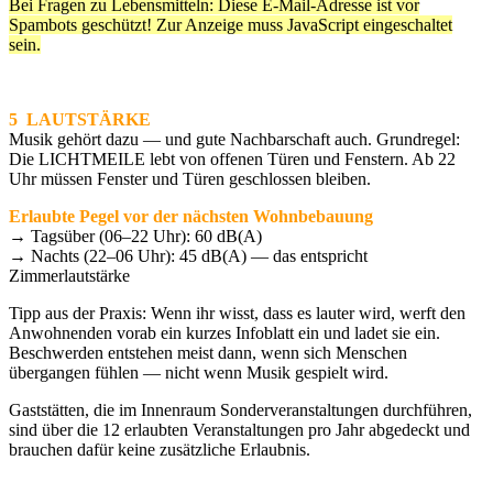
Bei Fragen zu Lebensmitteln:
Diese E-Mail-Adresse ist vor
Spambots geschützt! Zur Anzeige muss JavaScript eingeschaltet
sein.
5 LAUTSTÄRKE
Musik gehört dazu — und gute Nachbarschaft auch. Grundregel:
Die LICHTMEILE lebt von offenen Türen und Fenstern. Ab 22
Uhr müssen Fenster und Türen geschlossen bleiben.
Erlaubte Pegel vor der nächsten Wohnbebauung
→ Tagsüber (06–22 Uhr): 60 dB(A)
→ Nachts (22–06 Uhr): 45 dB(A) — das entspricht
Zimmerlautstärke
Tipp aus der Praxis: Wenn ihr wisst, dass es lauter wird, werft den
Anwohnenden vorab ein kurzes Infoblatt ein und ladet sie ein.
Beschwerden entstehen meist dann, wenn sich Menschen
übergangen fühlen — nicht wenn Musik gespielt wird.
Gaststätten, die im Innenraum Sonderveranstaltungen durchführen,
sind über die 12 erlaubten Veranstaltungen pro Jahr abgedeckt und
brauchen dafür keine zusätzliche Erlaubnis.