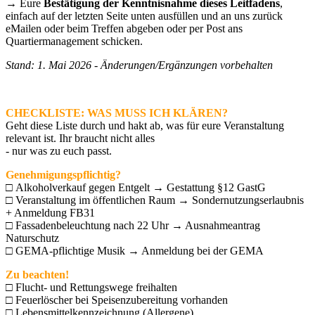
→ Eure
Bestätigung der Kenntnisnahme dieses Leitfadens
,
einfach auf der letzten Seite unten ausfüllen und an uns zurück
eMailen oder beim Treffen abgeben oder per Post ans
Quartiermanagement schicken.
Stand: 1. Mai 2026 - Änderungen/Ergänzungen vorbehalten
CHECKLISTE: WAS MUSS ICH KLÄREN?
Geht diese Liste durch und hakt ab, was für eure Veranstaltung
relevant ist. Ihr braucht nicht alles
- nur was zu euch passt.
Genehmigungspflichtig?
□ Alkoholverkauf gegen Entgelt → Gestattung §12 GastG
□ Veranstaltung im öffentlichen Raum → Sondernutzungserlaubnis
+ Anmeldung FB31
□ Fassadenbeleuchtung nach 22 Uhr → Ausnahmeantrag
Naturschutz
□ GEMA-pflichtige Musik → Anmeldung bei der GEMA
Zu beachten!
□ Flucht- und Rettungswege freihalten
□ Feuerlöscher bei Speisenzubereitung vorhanden
□ Lebensmittelkennzeichnung (Allergene)