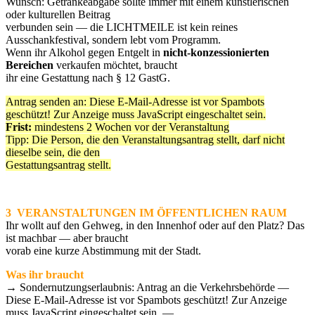
Wunsch: Getränkeabgabe sollte immer mit einem künstlerischen
oder kulturellen Beitrag
verbunden sein — die LICHTMEILE ist kein reines
Ausschankfestival, sondern lebt vom Programm.
Wenn ihr Alkohol gegen Entgelt in
nicht-konzessionierten
Bereichen
verkaufen möchtet, braucht
ihr eine Gestattung nach § 12 GastG.
Antrag senden an:
Diese E-Mail-Adresse ist vor Spambots
geschützt! Zur Anzeige muss JavaScript eingeschaltet sein.
Frist:
mindestens 2 Wochen vor der Veranstaltung
Tipp: Die Person, die den Veranstaltungsantrag stellt, darf nicht
dieselbe sein, die den
Gestattungsantrag stellt.
3 VERANSTALTUNGEN IM ÖFFENTLICHEN RAUM
Ihr wollt auf den Gehweg, in den Innenhof oder auf den Platz? Das
ist machbar — aber braucht
vorab eine kurze Abstimmung mit der Stadt.
Was ihr braucht
→ Sondernutzungserlaubnis: Antrag an die Verkehrsbehörde —
Diese E-Mail-Adresse ist vor Spambots geschützt! Zur Anzeige
muss JavaScript eingeschaltet sein.
—