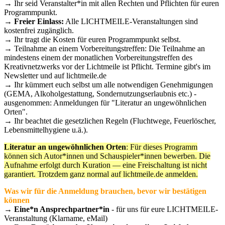
→ Ihr seid Veranstalter*in mit allen Rechten und Pflichten für euren
Programmpunkt.
→
Freier Einlass:
Alle LICHTMEILE-Veranstaltungen sind
kostenfrei zugänglich.
→ Ihr tragt die Kosten für euren Programmpunkt selbst.
→ Teilnahme an einem Vorbereitungstreffen: Die Teilnahme an
mindestens einem der monatlichen Vorbereitungstreffen des
Kreativnetzwerks vor der Lichtmeile ist Pflicht. Termine gibt's im
Newsletter und auf lichtmeile.de
→ Ihr kümmert euch selbst um alle notwendigen Genehmigungen
(GEMA, Alkoholgestattung, Sondernutzungserlaubnis etc.) -
ausgenommen: Anmeldungen für "Literatur an ungewöhnlichen
Orten".
→ Ihr beachtet die gesetzlichen Regeln (Fluchtwege, Feuerlöscher,
Lebensmittelhygiene u.ä.).
Literatur an ungewöhnlichen Orten
: Für dieses Programm
können sich Autor*innen und Schauspieler*innen bewerben. Die
Aufnahme erfolgt durch Kuration — eine Freischaltung ist nicht
garantiert. Trotzdem ganz normal auf lichtmeile.de anmelden.
Was wir für die Anmeldung brauchen, bevor wir bestätigen
können
→
Eine*n Ansprechpartner*in
- für uns für eure LICHTMEILE-
Veranstaltung (Klarname, eMail)